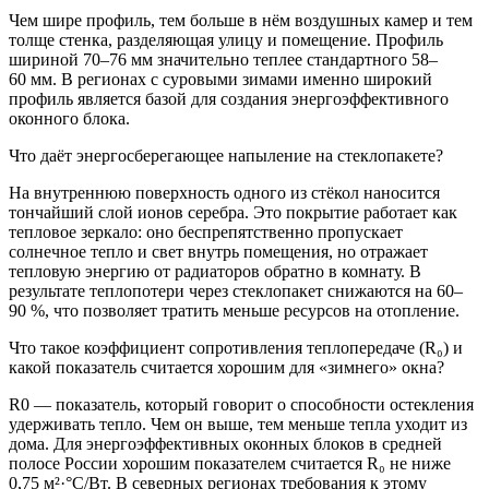
Чем шире профиль, тем больше в нём воздушных камер и тем
толще стенка, разделяющая улицу и помещение. Профиль
шириной 70–76 мм значительно теплее стандартного 58–
60 мм. В регионах с суровыми зимами именно широкий
профиль является базой для создания энергоэффективного
оконного блока.
Что даёт энергосберегающее напыление на стеклопакете?
На внутреннюю поверхность одного из стёкол наносится
тончайший слой ионов серебра. Это покрытие работает как
тепловое зеркало: оно беспрепятственно пропускает
солнечное тепло и свет внутрь помещения, но отражает
тепловую энергию от радиаторов обратно в комнату. В
результате теплопотери через стеклопакет снижаются на 60–
90 %, что позволяет тратить меньше ресурсов на отопление.
Что такое коэффициент сопротивления теплопередаче (R₀) и
какой показатель считается хорошим для «зимнего» окна?
R0 — показатель, который говорит о способности остекления
удерживать тепло. Чем он выше, тем меньше тепла уходит из
дома. Для энергоэффективных оконных блоков в средней
полосе России хорошим показателем считается R₀ не ниже
0,75 м²·°C/Вт. В северных регионах требования к этому