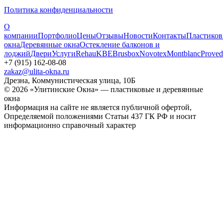
Политика конфиденциальности
О
компании
Портфолио
Цены
Отзывы
Новости
Контакты
Пластико
окна
Деревянные окна
Остекление балконов и
лоджий
Двери
Услуги
Rehau
KBE
Brusbox
Novotex
Montblanc
Proved
+7 (915) 162-08-08
zakaz@ulita-okna.ru
Дрезна, Коммунистическая улица, 10Б
© 2026 «Улитинские Окна» — пластиковые и деревянные
окна
Информация на сайте не является публичной офертой,
Определяемой положениями Статьи 437 ГК РФ и носит
информационно справочный характер